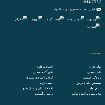
09121973717
ایمیل :
pipefitting.ir@gmail.com
محصولات ما
لوله فلزی
اتصالات فلزی
فلنج صنعتی
شیرآلات صنعتی
لرزه‌گیر صنعتی
لوله و اتصالات پلیمری
سیستم اطفاء حریق
بست لوله
عایق لوله
اقلام کنترلی و ابزار دقیق
پیچ و مهره و استاد بولت
واشر و گسکت