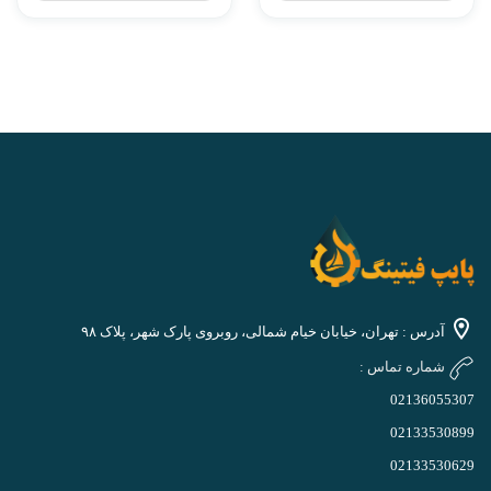
آدرس : تهران، خیابان خیام شمالی، روبروی پارک شهر، پلاک ۹۸
شماره تماس :
02136055307
02133530899
02133530629