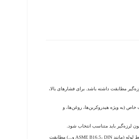
ه‌گیر مطابقت داشته باشد. برای فشارهای بالا،
لات خاص (به ویژه هیدروکربن‌ها، روغن‌ها، و
دئون لرزه‌گیر باید متناسب انتخاب شود.
اطمینان حاصل کنید که ابعاد فلنج‌های لرزه‌گیر (قطر، تعداد و سایز سوراخ‌ها) با استاندارد فلنج‌های خط لوله (مانند ASME B16.5، DIN و...) مطابقت