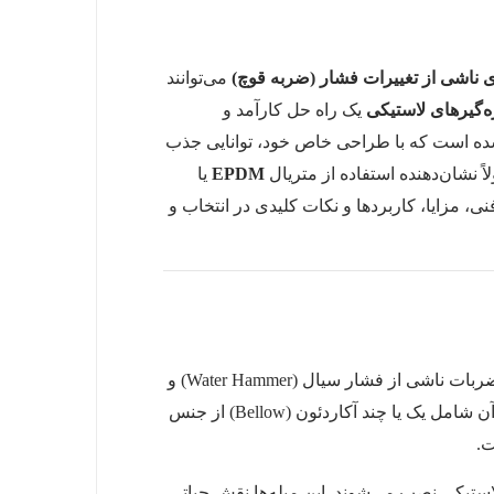
 ناشی از تغییرات فشار (ضربه قوچ)
می‌توانند
ه‌گیرهای لاستیکی
یک راه حل کارآمد و
ده است که با طراحی خاص خود، توانایی جذب
 نشان‌دهنده استفاده از متریال
EPDM
یا
، مزایا، کاربردها و نکات کلیدی در انتخاب و
، یک اتصال انعطاف‌پذیر است که برای جذب ارتعاشات مکانیکی، صدا، ضربات ناشی از فشار سیال (Water Hammer) و
همچنین جبران حرکات ناشی از انبساط و انقباض حرارتی در سیستم‌های لوله‌کشی طراحی شده است. ساختار اصلی آن شامل یک یا چند آکاردئون (Bellow) از جنس
ت.
استیکی نصب می‌شوند. این میله‌ها نقش حیاتی