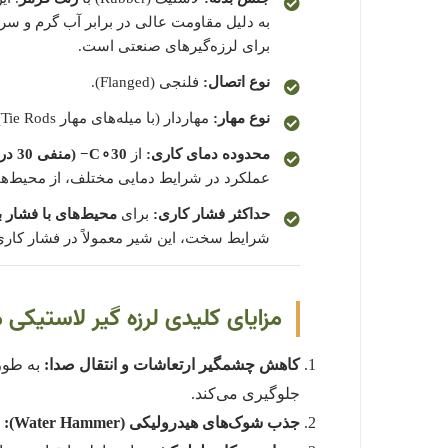
به دلیل مقاومت عالی در برابر آب گرم و سر
برای لرزه‌گیرهای صنعتی است.
نوع اتصال:
فلنجی (Flanged).
نوع مهار:
مهاردار (با میله‌های مهار Tie Rods).
محدوده دمای کاری:
از
30
∘
C
−
(منفی 30 درجه سانتی‌گراد) تا
عملکرد در شرایط دمایی مختلف، از محیط‌ه
حداکثر فشار کاری:
برای
محیط‌های با فشار با
شرایط سخت، این شیر معمولاً در فشار کاری 10 الی 16 بار (Bar) تولید می‌شود. برای اطلاع از فشار دقیق، به دیتاشیت محصول مراجعه یا با تامین‌کننده مشورت ک
مزایای کلیدی لرزه گیر لاستیکی م
کاهش چشمگیر ارتعاشات و انتقال صدا:
به طور 
جلوگیری می‌کند.
جذب شوک‌های هیدرولیکی (Water Hammer):
ض