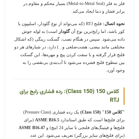
فلز به فلز (Metal-to-Metal Seal) بسیار محکم و مقاوم در
برابر فشار و دما ایجاد می‌کند.
نحوه اتصال:
فلنج RTJ (که می‌تواند از نوع گلودار، اسلیپون یا
کور باشد، اما رایج‌ترین نوع آن
گلودار
است) به لوله جوش
داده می‌شود. سپس در هنگام نصب، گسکت رینگی (که اشکال
مختلفی مانند بیضی، هشت‌ضلعی و...) دارد، در شیارهای هر دو
فلنج قرار گرفته و با سفت کردن پیچ و مهره‌ها، این گسکت
بین سطوح فلنج فشرده می‌شود تا آب‌بندی بی‌نقصی را به
وجود آورد.
کلاس 150 (Class 150): رده فشاری رایج برای
RTJ
"کلاس 150" (Class 150)
یک رده فشاری (Pressure Class)
برای فلنج‌ها است که طبق استاندارد
ASME B16.5
(برای
فلنج‌ها و فیتینگ‌های فلنجی تا سایز 24 اینچ) و
ASME B16.47
(برای فلنج‌های سایز بزرگتر) تعریف می‌شود. این عدد