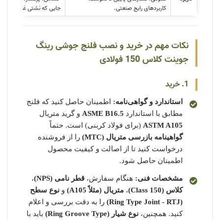
کاربردهای رایج صنعتی.
جایی که نشتی غیرقابل قبو
نکات مهم در خرید و نصب فلنج جوشی رینگ
جوینت کلاس 150 فولادی
1. خرید
استاندارد و گواهی‌نامه:
اطمینان حاصل کنید که فلنج
مطابق با استاندارد
ASME B16.5
و گرید متریال
ASTM A105
(برای فولاد کربنی) است. حتماً
گواهینامه بازرسی متریال (MTC)
را از فروشنده
درخواست کنید تا از اصالت و کیفیت محصول
اطمینان حاصل شود.
مشخصات فنی:
هنگام سفارش،
قطر نامی (NPS)
،
کلاس (Class 150)
،
متریال (مثلاً A105)
و
نوع سطح
(Ring Type Joint - RTJ)
را به دقت بررسی و اعلام
کنید. همچنین،
نوع شیار (Ring Groove Type)
باید با