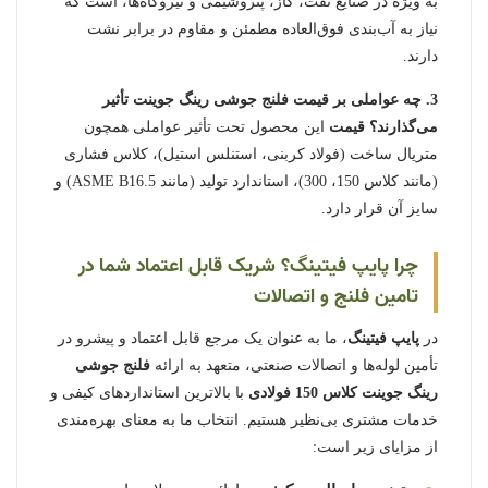
به ویژه در صنایع نفت، گاز، پتروشیمی و نیروگاه‌ها، است که
نیاز به آب‌بندی فوق‌العاده مطمئن و مقاوم در برابر نشت
دارند.
3. چه عواملی بر قیمت فلنج جوشی رینگ جوینت تأثیر
می‌گذارند؟
قیمت
این محصول تحت تأثیر عواملی همچون
متریال ساخت (فولاد کربنی، استنلس استیل)، کلاس فشاری
(مانند کلاس 150، 300)، استاندارد تولید (مانند ASME B16.5) و
سایز آن قرار دارد.
چرا پایپ فیتینگ؟ شریک قابل اعتماد شما در
تامین فلنج و اتصالات
در
پایپ فیتینگ
، ما به عنوان یک مرجع قابل اعتماد و پیشرو در
تأمین لوله‌ها و اتصالات صنعتی، متعهد به ارائه
فلنج جوشی
رینگ جوینت کلاس 150 فولادی
با بالاترین استانداردهای کیفی و
خدمات مشتری بی‌نظیر هستیم. انتخاب ما به معنای بهره‌مندی
از مزایای زیر است: