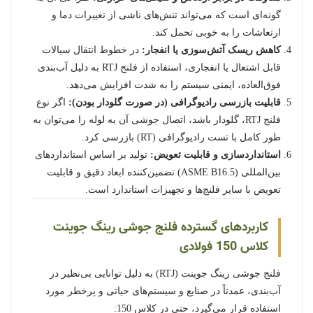
گونه‌ای است که می‌تواند تنش‌های ناشی از تغییرات دما و
ارتعاشات را به خوبی تحمل کند.
کاهش ریسک آتش‌سوزی یا انفجار:
در خطوط انتقال سیالات
قابل اشتعال یا انفجاری، استفاده از فلنج RTJ به دلیل آب‌بندی
فوق‌العاده، ایمنی سیستم را به شدت افزایش می‌دهد.
قابلیت بازرسی رادیوگرافی (در صورت گلودار بودن):
اگر نوع
فلنج RTJ، گلودار باشد، اتصال جوشی آن به لوله را می‌توان به
طور کامل با تست رادیوگرافی (RT) بازرسی کرد.
استانداردسازی و قابلیت تعویض:
تولید بر اساس استانداردهای
بین‌المللی (ASME B16.5) تضمین‌کننده ابعاد دقیق و قابلیت
تعویض با سایر فلنج‌ها و تجهیزات استاندارد است.
کاربردهای گسترده فلنج جوشی رینگ جوینت
کلاس 150 فولادی
فلنج جوشی رینگ جوینت (RTJ) به دلیل توانایی بی‌نظیر در
آب‌بندی، عمدتاً در صنایع و سیستم‌های حیاتی و پرخطر مورد
استفاده قرار می‌گیرد، حتی در کلاس 150: