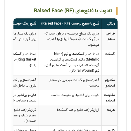
تفاوت با فلنج‌های Raised Face (RF)
ویژگی
فلنج با سطح برجسته (Raised Face - RF)
فلنج رینگ جوینت (Ring Type Joint - RTJ)
طراحی
دارای یک سطح برجسته دایره‌ای است که
سطح
در آن گسکت (معمولاً غیرفلزی) فشرده
برای قرار دادن گسکت فلزی
می‌شود.
گسکت
استفاده از
گسکت‌های نرم (Non-
استفاده از
Metallic)
مانند گسکت‌های گرافیت،
Ring Gasket)
با مقطع بی
آزبست، لاستیک و... یا گسکت‌های فلزی-
یا لنز.
نرم (Spiral Wound).
مکانیزم
فشرده‌سازی گسکت نرم بین دو سطح
فشرده‌سازی و تغییر شکل 
آب‌بندی
برجسته.
فلزی در داخل شیارها (آب‌بند
مقاومت
خوب، برای فشارهای متوسط مناسب.
عالی و بی‌نظیر
، برای فشارها
آب‌بندی
شدید و سیالات خطرناک.
هزینه
ارزان‌تر (هم فلنج و هم گسکت)
گران‌تر (هم فلنج به دلیل نی
دقیق شیار، و هم گسکت‌های
هستند).
کاربرد
عمومی، فشارهای پایین تا متوسط،
حساس، پرفشار، دمای بالا،