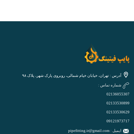
آدرس : تهران، خیابان خیام شمالی، روبروی پارک شهر، پلاک ۹۸
شماره تماس :
02136055307
02133530899
02133530629
09121973717
ایمیل :
pipefitting.ir@gmail.com