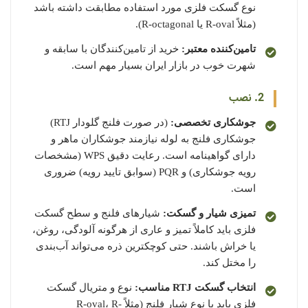
نوع گسکت فلزی مورد استفاده مطابقت داشته باشد
(مثلاً R-oval یا R-octagonal).
تامین‌کننده معتبر:
خرید از تامین‌کنندگان با سابقه و
شهرت خوب در بازار ایران بسیار مهم است.
2. نصب
جوشکاری تخصصی:
(در صورت فلنج گلودار RTJ)
جوشکاری فلنج به لوله نیازمند جوشکاران ماهر و
دارای گواهینامه است. رعایت دقیق WPS (مشخصات
رویه جوشکاری) و PQR (سوابق تایید رویه) ضروری
است.
تمیزی شیار و گسکت:
شیارهای فلنج و سطح گسکت
فلزی باید کاملاً تمیز و عاری از هرگونه آلودگی، روغن،
یا خراش باشند. حتی کوچکترین ذره می‌تواند آب‌بندی
را مختل کند.
انتخاب گسکت RTJ مناسب:
نوع و متریال گسکت
فلزی باید با نوع شیار فلنج (مثلاً R-oval، R-