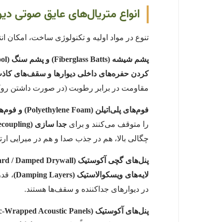
انواع متریال‌های عایق صوتی دی
تنوع در مواد اولیه و تکنولوژی ساخت، امکان ان
پشم شیشه (Fiberglass Batts) و پشم سنگ (Mineral Wool):
کردن حفره‌های داخلی دیوارها و سقف‌های کاذ
مقاومت در برابر رطوبت (در صورت داشتن روک
فوم‌های پلی‌اتیلن (Polyethylene Foam) و فوم‌های الاستومری (Elastomeric Foams):
را متوقف می‌کنند و برای
جدا سازی (decoupling)
چگالی بالا، هم در جذب صدا و هم در میرایی ارت
پنل‌های گچی آکوستیک (Acoustic Gypsum Board / Damped Drywall):
لایه‌های ویسکوالاستیک (Damping Layers)
، قد
در دیوارهای جداکننده و سقف‌ها هستند.
پنل‌های آکوستیک (Fabric-Wrapped Acoustic Panels):