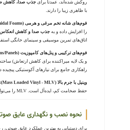
روکش شده‌اند، عمدتاً برای
جذب صدا، کاهش طنی
با ظاهری زیبا را دارند.
فوم‌های شانه تخم مرغی و هرمی (Egg Crate & Pyramidal Foams):
را افزایش داده و به
جذب صدا و کاهش انعکاس 
اتاق‌های تمرین موسیقی و سینمای خانگی استفا
فوم‌های ترکیبی و پنل‌های کامپوزیت (Composite Foams/Panels):
و یک لایه میراکننده برای کاهش ارتعاش) ساخته
راهکاری جامع برای نیازهای آکوستیکی پیچیده
وینیل با جرم بالا (Mass Loaded Vinyl - MLV):
حفظ ضخامت کم، ایده‌آل است. MLV را می‌توان در زیر گچ‌برگ‌ها، کفپوش‌ها یا به عنوان لایه‌ای در سیستم‌های چند لایه استفاده کرد.
نحوه نصب و نگهداری عایق صوت
برای دستیابی به بهترین عملکرد عایق صوتی،