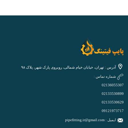
آدرس : تهران، خیابان خیام شمالی، روبروی پارک شهر، پلاک ۹۸
شماره تماس :
02136055307
02133530899
02133530629
09121973717
ایمیل :
pipefitting.ir@gmail.com