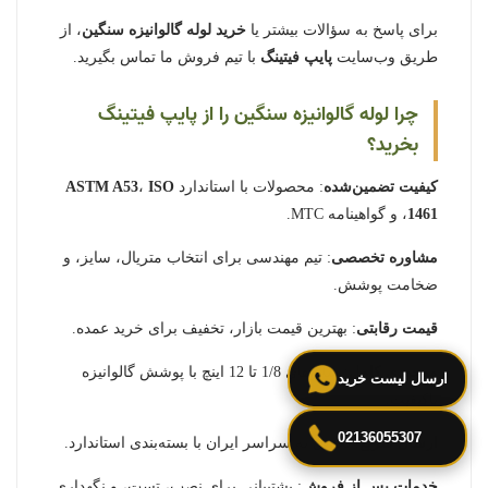
برای پاسخ به سؤالات بیشتر یا
خرید لوله گالوانیزه سنگین
، از
طریق وب‌سایت
پایپ فیتینگ
با تیم فروش ما تماس بگیرید.
چرا لوله گالوانیزه سنگین را از پایپ فیتینگ
بخرید؟
کیفیت تضمین‌شده
: محصولات با استاندارد
ISO
،
ASTM A53
1461
، و گواهینامه MTC.
مشاوره تخصصی
: تیم مهندسی برای انتخاب متریال، سایز، و
ضخامت پوشش.
قیمت رقابتی
: بهترین قیمت بازار، تخفیف برای خرید عمده.
موجودی کامل
: سایزهای 1/8 تا 12 اینچ با پوشش گالوانیزه
ارسال لیست خرید
باکیفیت.
02136055307
ارسال سریع
: تحویل به سراسر ایران با بسته‌بندی استاندارد.
خدمات پس از فروش
: پشتیبانی برای نصب، تست، و نگهداری.