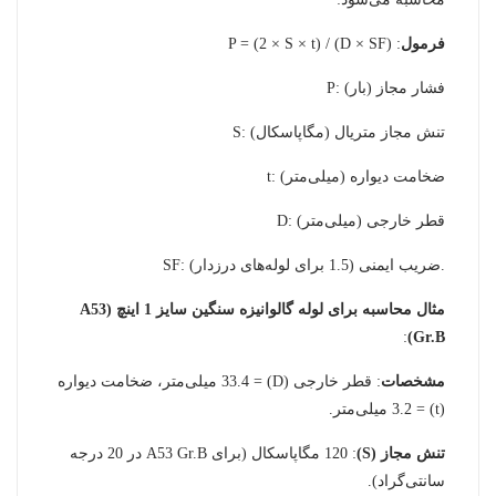
فرمول
: P = (2 × S × t) / (D × SF)
P: فشار مجاز (بار)
S: تنش مجاز متریال (مگاپاسکال)
t: ضخامت دیواره (میلی‌متر)
D: قطر خارجی (میلی‌متر)
SF: ضریب ایمنی (1.5 برای لوله‌های درزدار).
مثال محاسبه برای لوله گالوانیزه سنگین سایز 1 اینچ (A53
:
Gr.B)
مشخصات
: قطر خارجی (D) = 33.4 میلی‌متر، ضخامت دیواره
(t) = 3.2 میلی‌متر.
تنش مجاز (S)
: 120 مگاپاسکال (برای A53 Gr.B در 20 درجه
سانتی‌گراد).