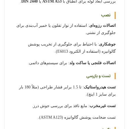
بررسی ابعاد لوله برای انطباق با
ASTM A53
یا
DIN 2440
.
نصب
اتصالات رزوه‌ای
: استفاده از نوار تفلون یا خمیر آب‌بندی برای
جلوگیری از نشتی.
جوشکاری
: با احتیاط برای جلوگیری از تخریب پوشش
گالوانیزه (استفاده از الکترود E6013).
اتصالات فلنجی یا ساکت ولد
: برای سیستم‌های دائمی.
تست و بازرسی
تست هیدرواستاتیک
: تا 1.5 برابر فشار طراحی (مثلاً 180 بار
برای سایز 1 اینچ).
تست غیرمخرب
: مایع نافذ برای بررسی جوش درز.
تست ضخامت پوشش گالوانیزه (ASTM A123).