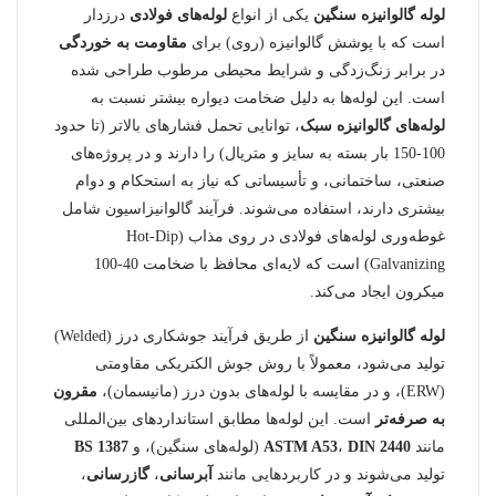
لوله گالوانیزه سنگین
یکی از انواع
لوله‌های فولادی
درزدار
است که با پوشش گالوانیزه (روی) برای
مقاومت به خوردگی
در برابر زنگ‌زدگی و شرایط محیطی مرطوب طراحی شده
است. این لوله‌ها به دلیل ضخامت دیواره بیشتر نسبت به
لوله‌های گالوانیزه سبک
، توانایی تحمل فشارهای بالاتر (تا حدود
100-150 بار بسته به سایز و متریال) را دارند و در پروژه‌های
صنعتی، ساختمانی، و تأسیساتی که نیاز به استحکام و دوام
بیشتری دارند، استفاده می‌شوند. فرآیند گالوانیزاسیون شامل
غوطه‌وری لوله‌های فولادی در روی مذاب (Hot-Dip
Galvanizing) است که لایه‌ای محافظ با ضخامت 40-100
میکرون ایجاد می‌کند.
لوله گالوانیزه سنگین
از طریق فرآیند جوشکاری درز (Welded)
تولید می‌شود، معمولاً با روش جوش الکتریکی مقاومتی
(ERW)، و در مقایسه با لوله‌های بدون درز (مانیسمان)،
مقرون
به صرفه‌تر
است. این لوله‌ها مطابق استانداردهای بین‌المللی
مانند
DIN 2440
،
ASTM A53
(لوله‌های سنگین)، و
BS 1387
تولید می‌شوند و در کاربردهایی مانند
آبرسانی
،
گازرسانی
،