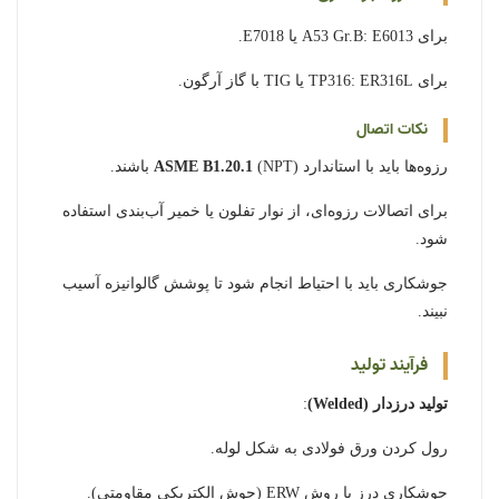
برای A53 Gr.B: E6013 یا E7018.
برای TP316: ER316L یا TIG با گاز آرگون.
نکات اتصال
رزوه‌ها باید با استاندارد
(NPT) باشند.
ASME B1.20.1
برای اتصالات رزوه‌ای، از نوار تفلون یا خمیر آب‌بندی استفاده
شود.
جوشکاری باید با احتیاط انجام شود تا پوشش گالوانیزه آسیب
نبیند.
فرآیند تولید
تولید درزدار (Welded)
:
رول کردن ورق فولادی به شکل لوله.
جوشکاری درز با روش ERW (جوش الکتریکی مقاومتی).