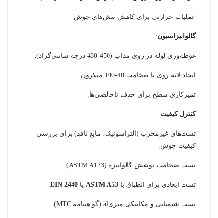
عملیات حرارتی برای کاهش تنش‌های جوش.
گالوانیزاسیون
:
غوطه‌وری لوله در روی مذاب (450-480 درجه سانتی‌گراد).
ایجاد لایه روی با ضخامت 40-100 میکرون.
تمیزکاری سطح برای حذف ناخالصی‌ها.
کنترل کیفیت
:
تست‌های غیرمخرب (التراسونیک، مایع نافذ) برای بررسی
کیفیت جوش.
تست ضخامت پوشش گالوانیزه (ASTM A123).
تست ابعادی برای انطباق با
ASTM A53
یا
DIN 2440
.
تست شیمیایی و مکانیکی متریal (گواهینامه MTC).