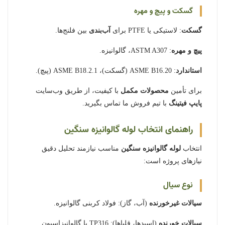
گسکت و پیچ و مهره
گسکت
: لاستیکی یا PTFE برای
آب‌بندی
بین فلنج‌ها.
پیچ و مهره
: ASTM A307، گالوانیزه.
استاندارد
: ASME B16.20 (گسکت)، ASME B18.2.1 (پیچ).
برای تأمین
محصولات مکمل
با کیفیت، از طریق وب‌سایت
پایپ فیتینگ
با تیم فروش ما تماس بگیرید.
راهنمای انتخاب لوله گالوانیزه سنگین
انتخاب
لوله گالوانیزه سنگین
مناسب نیازمند تحلیل دقیق
نیازهای پروژه است:
نوع سیال
سیالات غیرخورنده
(آب، گاز): فولاد کربنی گالوانیزه.
سیالات خورنده
(اسیدها، قلیاها): TP316 با گالوانیزاسیون