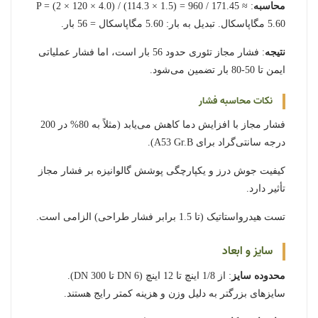
محاسبه
: P = (2 × 120 × 4.0) / (114.3 × 1.5) = 960 / 171.45 ≈
5.60 مگاپاسکال. تبدیل به بار: 5.60 مگاپاسکال = 56 بار.
نتیجه
: فشار مجاز تئوری حدود 56 بار است، اما فشار عملیاتی
ایمن تا 50-80 بار تضمین می‌شود.
نکات محاسبه فشار
فشار مجاز با افزایش دما کاهش می‌یابد (مثلاً به 80% در 200
درجه سانتی‌گراد برای A53 Gr.B).
کیفیت جوش درز و یکپارچگی پوشش گالوانیزه بر فشار مجاز
تأثیر دارد.
تست هیدرواستاتیک (تا 1.5 برابر فشار طراحی) الزامی است.
سایز و ابعاد
محدوده سایز
: از 1/8 اینچ تا 12 اینچ (DN 6 تا DN 300).
سایزهای بزرگتر به دلیل وزن و هزینه کمتر رایج هستند.