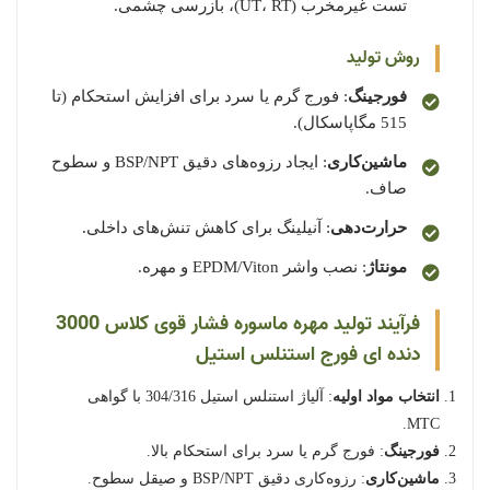
تست غیرمخرب (UT، RT)، بازرسی چشمی.
روش تولید
فورجینگ
: فورج گرم یا سرد برای افزایش استحکام (تا
515 مگاپاسکال).
ماشین‌کاری
: ایجاد رزوه‌های دقیق BSP/NPT و سطوح
صاف.
حرارت‌دهی
: آنیلینگ برای کاهش تنش‌های داخلی.
مونتاژ
: نصب واشر EPDM/Viton و مهره.
فرآیند تولید مهره ماسوره فشار قوی کلاس 3000
دنده ای فورج استنلس استیل
انتخاب مواد اولیه
: آلیاژ استنلس استیل 304/316 با گواهی
MTC.
فورجینگ
: فورج گرم یا سرد برای استحکام بالا.
ماشین‌کاری
: رزوه‌کاری دقیق BSP/NPT و صیقل سطوح.