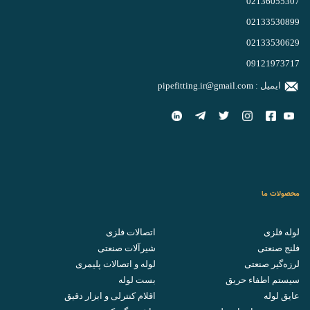
02136055307
02133530899
02133530629
09121973717
ایمیل :
pipefitting.ir@gmail.com
محصولات ما
لوله فلزی
اتصالات فلزی
فلنج صنعتی
شیرآلات صنعتی
لرزه‌گیر صنعتی
لوله و اتصالات پلیمری
سیستم اطفاء حریق
بست لوله
عایق لوله
اقلام کنترلی و ابزار دقیق