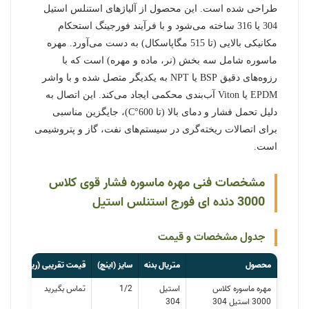
طراحی شده است. این محصول از آلیاژهای استنلس استیل
304 یا 316 ساخته می‌شود و با فرآیند فورجینگ استحکام
مکانیکی بالایی (تا 515 مگاپاسکال) به دست می‌آورد. مهره
ماسوره شامل سه بخش (نر، ماده و مهره) است که با
رزوه‌های دقیق BSP یا NPT به یکدیگر متصل شده و با واشر
EPDM یا Viton آب‌بندی محکمی ایجاد می‌کند. این اتصال به
دلیل تحمل فشار و دمای بالا (تا 600°C)، جایگزین مناسبی
برای اتصالات ریخته‌گری در سیستم‌های نفت، گاز و پتروشیمی
است.
مشخصات فنی مهره ماسوره فشار قوی کلاس
3000 دنده ای فورج استنلس استیل
جدول مشخصات و قیمت
محصول
متریال بدنه
سایز (اینچ)
قیمت تقریبی (ریال)
مهره ماسوره کلاس
استیل
1/2
تماس بگیرید
3000 استیل 304
304