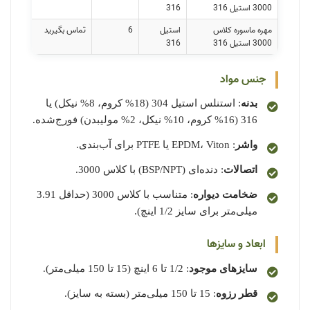
3000 استیل 316
316
مهره ماسوره کلاس
استیل
6
تماس بگیرید
3000 استیل 316
316
جنس مواد
بدنه
: استنلس استیل 304 (18% کروم، 8% نیکل) یا
316 (16% کروم، 10% نیکل، 2% مولیبدن) فورج‌شده.
واشر
: EPDM، Viton یا PTFE برای آب‌بندی.
اتصالات
: دنده‌ای (BSP/NPT) با کلاس 3000.
ضخامت دیواره
: متناسب با کلاس 3000 (حداقل 3.91
میلی‌متر برای سایز 1/2 اینچ).
ابعاد و سایزها
سایزهای موجود
: 1/2 تا 6 اینچ (15 تا 150 میلی‌متر).
قطر رزوه
: 15 تا 150 میلی‌متر (بسته به سایز).