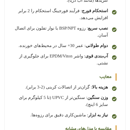
کلریدها (مانند آب دریا).
استحکام فورج
: فرآیند فورجینگ استحکام را 2 برابر
افزایش می‌دهد.
نصب سریع
: رزوه BSP/NPT با نوار تفلون برای اتصال
آسان.
دوام طولانی
: عمر 30+ سال در محیط‌های خورنده.
آب‌بندی قوی
: واشر EPDM/Viton برای جلوگیری از
نشتی.
معایب
هزینه بالا
: گران‌تر از اتصالات کربنی (2-3 برابر).
وزن سنگین
: سنگین‌تر از UPVC (تا 5 کیلوگرم برای
سایز 6 اینچ).
نیاز به ابزار
: ماشین‌کاری دقیق برای رزوه‌ها.
مقایسه با مدل‌های مشابه