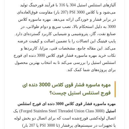
آلیاژهای استنلس استیل 304 یا 316 با فرآیند فورجینگ تولید
می‌شود و با کلاس 3000 PSI (207 بار) مقاومت فوق‌العاده‌ای
در برابر فشار و خوردگی ارائه می‌دهد. مهره ماسوره کلاس
3000 به دلیل استحکام بالا، نصب سریع و دوام طولانی، در
صنایع نفت، گاز، پتروشیمی و شیمیایی کاربرد گسترده‌ای دارد.
پایپ فیتینگ این اتصالات را با تضمین اصالت و کیفیت عرضه
می‌کند. این مقاله جامع، مشخصات فنی، مزایا، کاربردها و
نکات خرید مهره ماسوره فشار قوی کلاس 3000 دنده ای فورج
استنلس استیل را بررسی می‌کند تا به انتخاب بهترین محصول
برای پروژه‌های شما کمک کند.
مهره ماسوره فشار قوی کلاس 3000 دنده ای
فورج استنلس استیل چیست؟
مهره ماسوره فشار قوی کلاس 3000 دنده ای فورج استنلس
استیل
(Forged Stainless Steel Threaded Union Class 3000) یک
اتصال لوله‌کشی فورج‌شده است که برای اتصال دو بخش لوله
یا تجهیزات در سیستم‌های پرفشار (تا 3000 PSI یا 207 بار)