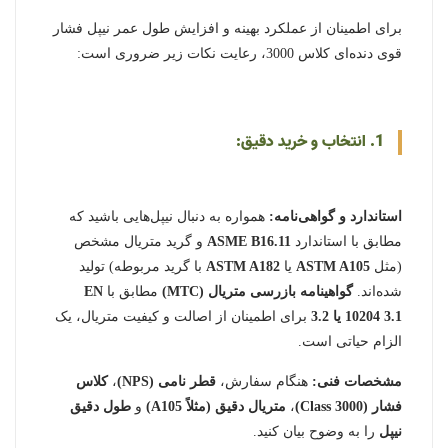
برای اطمینان از عملکرد بهینه و افزایش طول عمر نیپل فشار
قوی دنده‌ای کلاس 3000، رعایت نکات زیر ضروری است:
1. انتخاب و خرید دقیق:
استاندارد و گواهی‌نامه:
همواره به دنبال نیپل‌هایی باشید که
مطابق با استاندارد
ASME B16.11
و گرید متریال مشخص
(مثل
ASTM A105
یا
ASTM A182
با گرید مربوطه) تولید
شده‌اند.
گواهینامه بازرسی متریال (MTC)
مطابق با
EN
10204 3.1 یا 3.2
برای اطمینان از اصالت و کیفیت متریال، یک
الزام حیاتی است.
مشخصات فنی:
هنگام سفارش،
قطر نامی (NPS)
،
کلاس
فشار (Class 3000)
،
متریال دقیق (مثلاً A105)
و
طول دقیق
نیپل
را به وضوح بیان کنید.