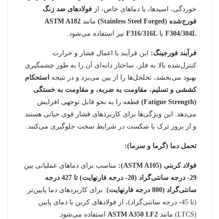
خوردگی، اسیدها، یا دماهای خاص، از
فولادهای ضد زنگ
فورج‌شده (Stainless Steel Forged)
مانند
ASTM A182
F304/304L
یا
F316/316L
نیز استفاده می‌شود.
فرآیند فورجینگ:
این فرآیند با اعمال فشار و حرارت
کنترل‌شده بالا به فلز، ساختار دانه‌ای آن را به طور چشمگیری
بهبود می‌بخشد، تخلخل‌ها را از بین می‌برد و در نتیجه
استحکام
کششی و تسلیم، مقاومت به ضربه، و مقاومت به خستگی
(Fatigue Strength)
قطعه را به نحو قابل توجهی افزایش
می‌دهد. این ویژگی‌ها برای کاربردهای فشار قوی حیاتی هستند
و از بروز ترک یا شکست در شرایط سخت جلوگیری می‌کنند.
تحمل دما (گرما و سرما):
فولاد کربنی (ASTM A105):
مناسب برای دماهای عملیاتی بین
29- درجه سانتی‌گراد (20- درجه فارنهایت) تا 427 درجه
سانتی‌گراد (800 درجه فارنهایت)
. برای کاربردهای دما پایین‌تر
(تا 45- درجه سانتی‌گراد)، از فولادهای کربن با دمای پایین
(LTCS) مانند
ASTM A350 LF2
استفاده می‌شود.