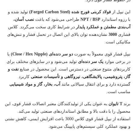
این نیپل از
فولاد کربنی فورج شده (Forged Carbon Steel)
تولید شده و
با رزوه استاندارد
NPT / BSP
طراحی می‌شود که باعث
نصب آسان،
آب‌بندی مطمئن و عملکرد پایدار
در شرایط کاری سخت می‌گردد. کلاس
فشاری
3000
نشان‌دهنده توان بالای این اتصال در تحمل فشار و تنش‌های
مکانیکی است.
نیپل فشار قوی معمولاً به صورت
دو سر دنده‌ای (Close / Hex Nipple)
یا
در برخی موارد
یک سر دنده‌ای
تولید می‌شود و در سایزهای مختلف برای
کاربردهای متنوع صنعتی در دسترس است. این محصول در صنایع
نفت و
گاز، پتروشیمی، پالایشگاهی، نیروگاهی و تأسیسات صنعتی
کاربرد
گسترده دارد و برای انتقال سیالاتی مانند
آب، بخار، گاز و مواد شیمیایی
مناسب است.
برند
T تایوان
به عنوان یکی از تولیدکنندگان معتبر اتصالات فشار قوی، این
محصول را با دقت بالا و مطابق استانداردهای صنعتی تولید می‌کند.
استفاده از نیپل فشار قوی کلاس 3000 باعث افزایش ایمنی، کاهش نشتی
و بهبود عملکرد کلی سیستم‌های پایپینگ می‌شود.