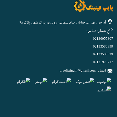
آدرس : تهران، خیابان خیام شمالی، روبروی پارک شهر، پلاک ۹۸
شماره تماس :
02136055307
02133530899
02133530629
09121973717
ایمیل :
pipefitting.ir@gmail.com