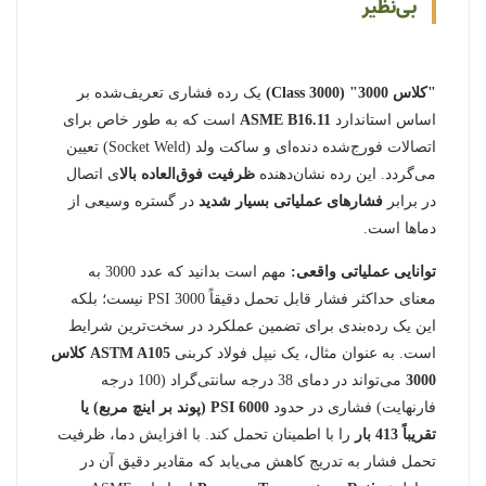
بی‌نظیر
"کلاس 3000" (Class 3000)
یک رده فشاری تعریف‌شده بر
اساس استاندارد
ASME B16.11
است که به طور خاص برای
اتصالات فورج‌شده دنده‌ای و ساکت ولد (Socket Weld) تعیین
می‌گردد. این رده نشان‌دهنده
ظرفیت فوق‌العاده بالا
ی اتصال
در برابر
فشارهای عملیاتی بسیار شدید
در گستره وسیعی از
دماها است.
توانایی عملیاتی واقعی:
مهم است بدانید که عدد 3000 به
معنای حداکثر فشار قابل تحمل دقیقاً 3000 PSI نیست؛ بلکه
این یک رده‌بندی برای تضمین عملکرد در سخت‌ترین شرایط
است. به عنوان مثال، یک نیپل فولاد کربنی
ASTM A105 کلاس
3000
می‌تواند در دمای 38 درجه سانتی‌گراد (100 درجه
فارنهایت) فشاری در حدود
6000 PSI (پوند بر اینچ مربع) یا
تقریباً 413 بار
را با اطمینان تحمل کند. با افزایش دما، ظرفیت
تحمل فشار به تدریج کاهش می‌یابد که مقادیر دقیق آن در