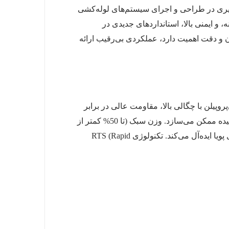
اهم می‌کنند، که انعطاف‌پذیری بی‌نظیری در طراحی و اجرای سیستم‌های لوله‌کشی
صنعتی پیچیده، اتصالات RS با نصب سریع، کاهش هزینه، و ایمنی بالا، استانداردهای جدیدی در
 ارتفاعات بالا، جایی که وزن و دقت اهمیت دارد، عملکردی بی‌رقیب ارائه
ی‌پروپیلن با چگالی بالا، مقاومت عالی در برابر
فشار، دما، و مواد شیمیایی ارائه می‌دهد. طراحی مدولار با پین‌های اتصال مخصوص، نصب را بدون نیاز به ابزارهای پیچیده ممکن می‌سازد. وزن سبک (تا 50% کمتر از
اتصالات فلزی)، فضای اشغالی کم، و امکان تغییر ترکیب اتصالات تا قبل از تست فشار، این محصول را برای پروژه‌های پویا ایده‌آل می‌کند. تکنولوژی RTS (Rapid