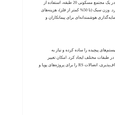
اتصالات RS با کاهش زمان و هزینه‌های اجرایی، صرفه‌جویی قابل‌توجهی در پروژه‌های بزرگ ایجاد می‌کنند. برای مثال، در یک مجتمع مسکونی 20 طبقه، استفاده از
اتصالات RS می‌تواند زمان نصب را تا 30% کاهش داده و با حذف نیاز به کالیبراسیون، هزینه‌های نیروی کار را پایین بیاورد. وزن سبک (تا 50% کمتر از فلز)، هزینه‌های
یه‌گذاری هوشمندانه‌ای برای پیمانکاران و
 می‌کند. این ویژگی، طراحی سیستم‌های پیچیده را ساده کرده و نیاز به
 RS، می‌توان کلکتورهایی برای توزیع آب در طبقات مختلف ایجاد کرد. امکان تغییر
ترکیب اتصالات تا قبل از تست فشار، به مجریان اجازه می‌دهد سیستم را بدون هزینه اضافی بازطراحی کنند. این انعطاف‌پذیری، اتصالات RS را برای پروژه‌های پویا و