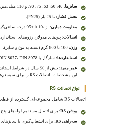
سایزها
: 40، 50، 63، 75، 90، و 110 میلی‌متر.
تحمل فشار
: تا 25 بار (PN25).
مقاومت دمایی
: از -10 تا +95 درجه سانتی‌گراد.
اتصالات
: پین‌های مدولار، رزوه‌های استاندارد ISO 7/1، فلنج‌های DIN 2501.
وزن
: 100 تا 800 گرم (بسته به نوع و سایز).
استانداردها
: سازگار با DIN 8077، DIN 8078، و ISO 9001.
عمر مفید
: بیش از 50 سال در شرایط استاندارد.
این مشخصات، اتصالات RS را برای سیستم‌های آب سرد، گرم، و حتی شیمیایی مناسب می‌سازد.
انواع اتصالات RS
اتصالات RS شامل مجموعه‌ای گسترده از قطعات برای کاربردهای متنوع هستند:
بوشن RS
: برای اتصال مستقیم لوله‌های پنج ل
سه‌راهی RS
: برای انشعاب‌گیری با سایزهای 