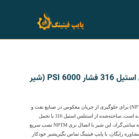
شیر خودکار میل استنلس استیل 316 فشار 6000 PSI (شیر
شیر خودکار میل (چک ولو NPTM 6000 PSI) برای جلوگیری از جریان معکوس در صنایع نفت و
گاز، پتروشیمی، و هیدرولیک طراحی شده است. ساخته‌شده از استنلس استیل 316 با تحمل
فشار 6000 PSI و دمای -40 تا +230 درجه سانتی‌گراد، این شیر با اتصال نری NPTM نصب سریع
مشاوره رایگان، با پایپ فیتینگ تماس بگیریشیر خودکار