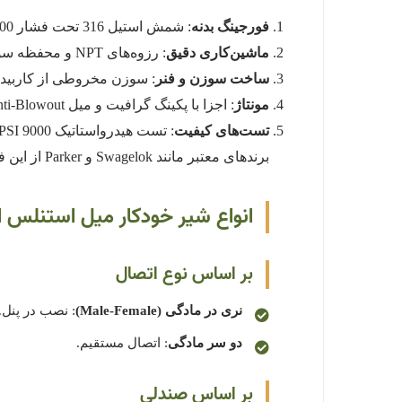
فورجینگ بدنه
: شمش استیل 316 تحت فشار 400 تا 700 تن فورج می‌شود.
ماشین‌کاری دقیق
: رزوه‌های NPT و محفظه سوزن با تلرانس 0.02 میلی‌متر CNC ماشین‌کاری می‌شوند.
ساخت سوزن و فنر
: سوزن مخروطی از کاربید تنگستن و فنر ا
مونتاژ
: اجزا با پکینگ گرافیت و میل Anti-Blowout مونتاژ می‌شوند.
تست‌های کیفیت
: تست هیدرواستاتیک 9000 PSI، تست عملکرد (Cracking Test) و Fire Safe (API 607). گواهی MTC و NACE MR-0175 ارائه می‌شود.
برندهای معتبر مانند Swagelok و Parker از این فرآیند استفاده می‌کنند.
انواع شیر خودکار میل استنلس استیل 316  PSI
بر اساس نوع اتصال
نری در مادگی (Male-Female)
: نصب در پنل.
دو سر مادگی
: اتصال مستقیم.
بر اساس صندلی