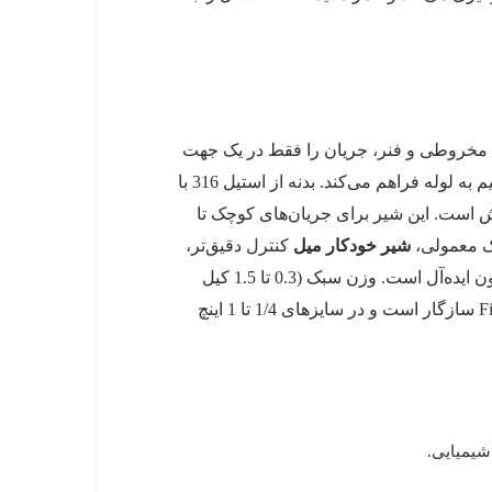
 است که با میل مخروطی و فنر، جریان را فقط در یک جهت
اجازه می‌دهد و از بازگشت سیال (Backflow) جلوگیری می‌کند. اتصال رزوه‌ای NPT (نری یا مادگی) برای اتصال مستقیم به لوله فراهم می‌کند. بدنه از استیل 316 با
ت سایش است. این شیر برای جریان‌های کوچک تا
شیر خودکار میل
کنترل دقیق‌تر،
افت فشار کمتر و قابلیت تنظیم فشار باز شدن (Cracking Pressure) را دارد و برای ابزار دقیق و سیستم‌های کالیبراسیون ایده‌آل است. وزن سبک (0.3 تا 1.5 کیل
وزن) و زمان پاسخگویی کمتر از 0.05 ثانیه، ایمنی and safety را افزایش می‌دهد. این شیر با استاندارد Fire Safe (API 607) سازگار است و در سایزهای 1/4 تا 1 اینچ