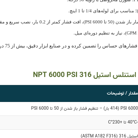
طراحی می
یل 316 NPT 6000 PSI
مقدار / توضیحات
6000 PSI (414 بار) – تنظیم فشار باز شدن از 50 تا 6000 PSI
-40°C تا +230°C
استیل 316 (ASTM A182 F316)