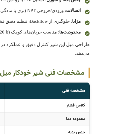
اتصالات
: ورودی/خروجی NPT (نری یا مادگی)؛ مناسب برای لوله‌های 1/4 تا 1 اینچ.
مزایا
: جلوگیری از Backflow، تنظیم دقیق فشار باز شدن (50 تا 6000 PSI)، افت فشار کمتر از 0.2 بار، نصب سریع و مقاومت بالا در برابر خوردگی.
محدودیت‌ها
: مناسب جریان‌های کوچک (تا 20 GPM)، نیاز به تنظیم دوره‌ای میل.
می‌دهد.
مشخصات فنی شیر خودکار میل استنلس است
مشخصه فنی
کلاس فشار
محدوده دما
جنس بدنه