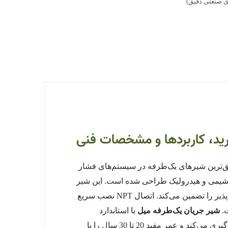
ای صنعتی دقیق)
ق‌ترین شیرهای یک‌طرفه در سیستم‌های فشار
وس در صنایع نفت، گاز، پتروشیمی و هیدرولیک طراحی شده است. این شیر
با جنس استیل ضدزنگ 316، تحمل فشار 6000 PSI (414 بار)، دمای -40 تا +230 درجه سانتی‌گراد، عملکرد ایمن و تنظیم‌پذیر را تضمین می‌کند. اتصال NPT نصب سریع
ت.
شیر جریان یک‌طرفه میل
با استاندارد
ASME B16.34، تست هیدرواستاتیک 9000 PSI و سوزن مخروطی، از بازگشت جریان و آسیب به تجهیزات حساس جلوگیری می‌کند و عمر مفید 20 تا 30 سال را با