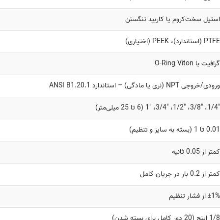
استیل سخت‌کروم یا کاربید تنگستن
PTFE (استاندارد)، PEEK (اختیاری)
گرافیت با O-Ring Viton
ورودی/خروجی NPT (نری یا مادگی) – استاندارد ANSI B1.20.1
1/4″، 3/8″، 1/2″، 3/4″، 1″ (6 تا 25 میلی‌متر)
0.01 تا 1 (بسته به سایز و تنظیم)
کمتر از 0.05 ثانیه
کمتر از 0.2 بار در جریان کامل
±1% از فشار تنظیم
1/8 اینچ (20 دور کامل برای بسته شدن)